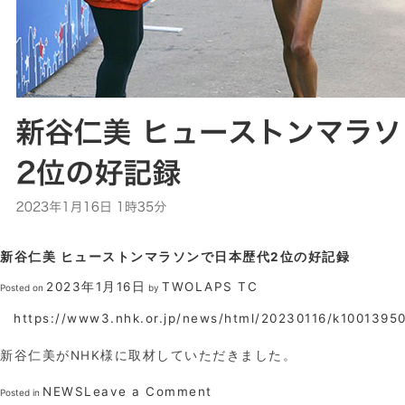
ー
ク
2023
年
初
レ
ー
ス
で
2
時
間
19
分
新谷仁美 ヒューストンマラソンで日本歴代2位の好記録
24
秒、
2023年1月16日
TWOLAPS TC
Posted on
by
日
本
https://www3.nhk.or.jp/news/html/20230116/k1001395
記
録
新谷仁美がNHK様に取材していただきました。
に
12
on
NEWS
Leave a Comment
Posted in
秒