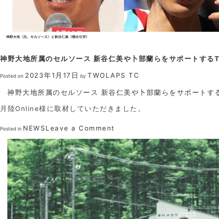
神野大地所属のセルソース 新谷仁美や卜部蘭らをサポートするT
2023年1月17日
TWOLAPS TC
Posted on
by
神野大地所属のセルソース 新谷仁美や卜部蘭らをサポートする
月陸Online様に取材していただきました。
on
NEWS
Leave a Comment
Posted in
神
野
大
地
所
属
の
セ
ル