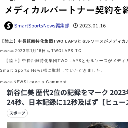
デ
ィ
カ
ル
パ
ー
ト
【陸上】中長距離特化集団TWO LAPSとセルソースがメディ
ナ
ー
2023年1月16日
TWOLAPS TC
Posted on
by
契
約
【陸上】中長距離特化集団TWO LAPSとセルソースがメデ
Smart Sports News様に取材していただきました。
on
NEWS
Leave a Comment
Posted in
【陸
上】
中
長
距
離
特
化