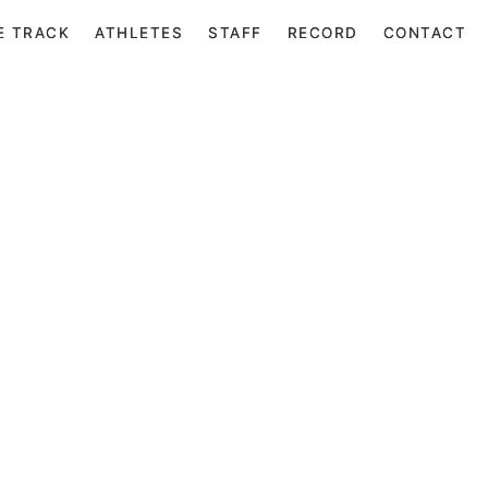
E TRACK
E TRACK
ATHLETES
ATHLETES
STAFF
STAFF
RECORD
RECORD
CONTACT
CONTACT