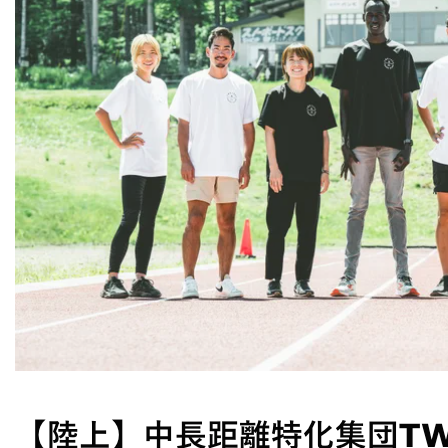
ソ
ー
ス
新
谷
仁
美
や
卜
部
蘭
ら
を
サ
ポ
ー
ト
す
る
TWOLAPS
と
メ