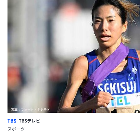
集
団
TWO
LAPS
と
セ
ル
ソ
ー
ス
が
メ
デ
ィ
カ
ル
パ
ー
ト
ナ
ー
契