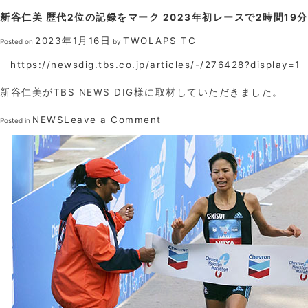
約
新谷仁美 歴代2位の記録をマーク 2023年初レースで2時間1
を
締
2023年1月16日
TWOLAPS TC
Posted on
by
結
https://newsdig.tbs.co.jp/articles/-/276428?display=1
新谷仁美がTBS NEWS DIG様に取材していただきました。
on
NEWS
Leave a Comment
Posted in
新
谷
仁
美
歴
代
2
位
の
記
録
を
マ