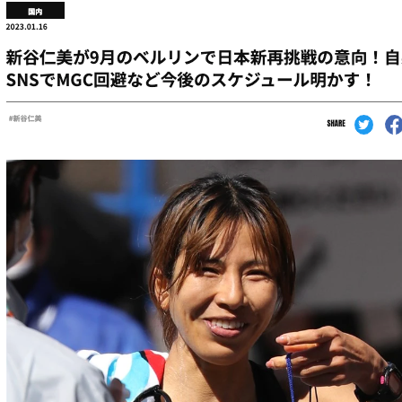
新
及
谷
ば
仁
ず
美
【ヒ
ヒ
ュ
ュ
ー
ー
ス
ス
ト
ト
ン
ン
マ
マ
ラ
ラ
ソ
ソ
ン】
ン
で
日
本
歴
代
2
位
の
好