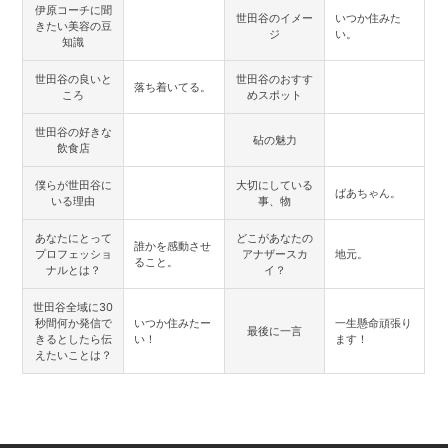
伊原コーチに聞
世田谷のイメー
いつか住みた
きたい美容の豆
ジ
い。
知識
世田谷の良いと
世田谷のおすす
落ち着いてる。
ころ
めスポット
世田谷の好きな
砧の魅力
飲食店
僕らが世田谷に
大切にしている
ばあちゃん。
いる理由
事、物
あなたにとって
どこがあなたの
誰かを感動させ
プロフェッショ
アナザースカ
地元。
ること。
ナルとは？
イ？
世田谷全域に30
秒間何か発信で
いつか住みたー
一生懸命頑張り
最後に一言
きるとしたら伝
い！
ます！
えたいことは？