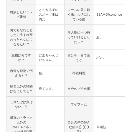
とんねるずの
レースの前に聴
出演したいテレ
スポーツ王は
く曲、大切にし
SEAMO/continue
ビ番組
俺だ
ている曲
何でもなれると
無人島に一つ持
したら生まれ変
っていけるとし
船。
わったらなにに
たら？
なりたい？
宝物は何です
ばあちゃんじ
自分を一言で言
バカ。
か？
いちゃん。
うと
自分を動物で例
猿。
得意料理
えると？
練習以外の時間
寝てます。
自分のプチ自慢
はなにしてる？
これだけは負け
マイブーム
ないこと
最近のトラック
以外の
自分の体の好き
TWOLAPS(ハ
な筋肉(◯◯
四頭筋
マった漫画2周
筋)