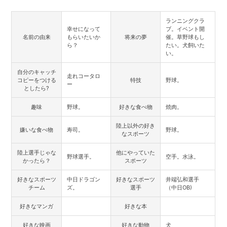
ランニングクラ
幸せになって
ブ。イベント開
名前の由来
もらいたいか
将来の夢
催。草野球もし
ら？
たい。犬飼いた
い。
自分のキャッチ
走れコータロ
コピーをつける
特技
野球。
ー
としたら?
趣味
野球。
好きな食べ物
焼肉。
陸上以外の好き
嫌いな食べ物
寿司。
野球。
なスポーツ
陸上選手じゃな
他にやっていた
野球選手。
空手。水泳。
かったら？
スポーツ
好きなスポーツ
中日ドラゴン
好きなスポーツ
井端弘和選手
チーム
ズ。
選手
（中日OB)
好きなマンガ
好きな本
好きな映画
好きな動物
犬