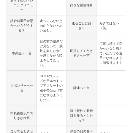
おすすめのトレ
ーニングメニュ
好きな補強種目
ー
試合前調子が悪
走ってみないと
走ることは好
好きではない
かったらどうす
わからないと思
き？
（笑）
る？
い込む。
目の前の結果だ
応援し続けて良
け見ないで、競
かったなと思え
技を楽しむ余白
応援してくださ
中高生へ一言
ていただける選
を感じながら陸
る方へ一言
手になれるよう
上をしてほし
に頑張ります！
い。
HOKAのシュー
ズが日本のトッ
スポンサーへ一
プアスリートの
陸連へ一言
言
選手の当たり前
になれるように
したい。
陸上競技で新種
中長距離以外で
目を作るとした
好きな種目
ら？
走ってるときど
試合の日の食べ