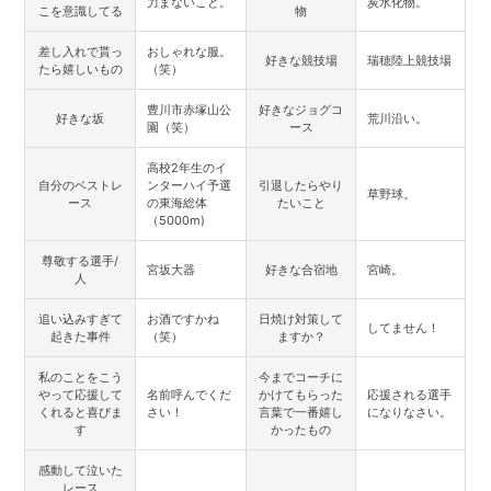
力まないこと。
炭水化物。
こを意識してる
物
差し入れで貰っ
おしゃれな服。
好きな競技場
瑞穂陸上競技場
たら嬉しいもの
（笑）
豊川市赤塚山公
好きなジョグコ
好きな坂
荒川沿い。
園（笑）
ース
高校2年生のイ
自分のベストレ
ンターハイ予選
引退したらやり
草野球。
ース
の東海総体
たいこと
（5000m)
尊敬する選手/
宮坂大器
好きな合宿地
宮崎。
人
追い込みすぎて
お酒ですかね
日焼け対策して
してません！
起きた事件
（笑）
ますか？
私のことをこう
今までコーチに
やって応援して
名前呼んでくだ
かけてもらった
応援される選手
くれると喜びま
さい！
言葉で一番嬉し
になりなさい。
す
かったもの
感動して泣いた
レース