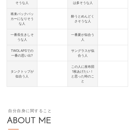
そうな人
は多そうな人
将来バックパッ
酔うとめんどく
カーになりそう
さそうな人
な人
一番長生きしそ
一番夏が似合う
うな人
人
TWOLAPSでの
サングラスが似
一番の思い出?
合う人
この人に座布団
タンクトップが
1枚あげたい！
似合う人
と思った時のこ
と
自分自身に関すること
ABOUT ME