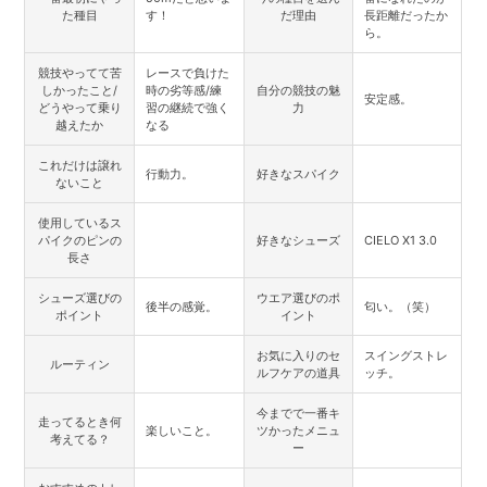
た種目
す！
だ理由
長距離だったか
ら。
競技やってて苦
レースで負けた
しかったこと/
時の劣等感/練
自分の競技の魅
安定感。
どうやって乗り
習の継続で強く
力
越えたか
なる
これだけは譲れ
行動力。
好きなスパイク
ないこと
使用しているス
パイクのピンの
好きなシューズ
CIELO X1 3.0
長さ
シューズ選びの
ウエア選びのポ
後半の感覚。
匂い。（笑）
ポイント
イント
お気に入りのセ
スイングストレ
ルーティン
ルフケアの道具
ッチ。
今までで一番キ
走ってるとき何
楽しいこと。
ツかったメニュ
考えてる？
ー