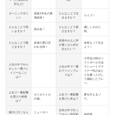
目など)
ターニングポイ
高校2年生の東
どんなことで泣
ライブ！
ント
海総体！
きますか？
どんなことで笑
どんなことで喜
優しくされた
呑み会！
いますか？
びますか？
時。
世界中の人に声
どんなことで怒
友達の悪口言
余裕もって生き
が届くなら何を
りますか？
われる時！
よう！
伝えたい？
小学生の時のソ
フトボール大会
人生の中でやら
人生の中で一番
でショートでラ
かした一番クレ
のファインプレ
イナー性のあた
イジーなこと
イは？
りを横っとびし
は？
て補給したプレ
ー。
人生で一番影響
カリオストロ
人生で一番影響
夢を叶えるゾ
を受けた映画
の城。
を受けた本は？
ウ。
は？
日本の中で行っ
旅行に行くなら
ニューヨー
てみたい市区町
福井県。