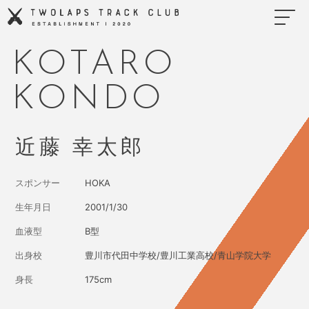
Skip
to
content
KOTARO
KONDO
近藤 幸太郎
スポンサー
HOKA
生年月日
2001/1/30
血液型
B型
出身校
豊川市代田中学校/豊川工業高校/青山学院大学
身長
175cm