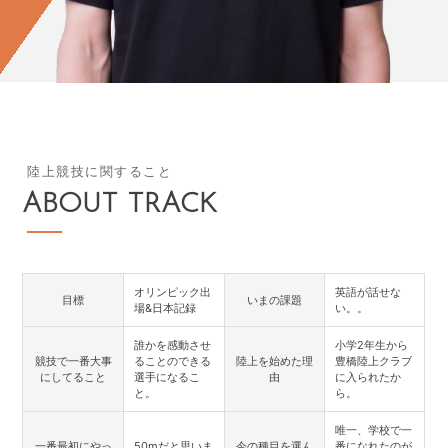
陸上競技に関すること
ABOUT TRACK
オリンピック出
英語が話せな
目標
いまの課題
場&日本記録
い。。
誰かを感動させ
小学2年生から
競技で一番大事
ることのできる
陸上を始めた理
豊橋陸上クラブ
にしてること
選手になるこ
由
に入られたか
と。
ら。
唯一、学校で一
一番最初にやっ
50mだと思いま
今の種目を選ん
番になれたのが