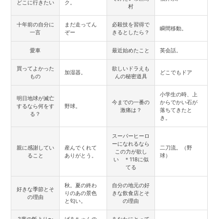
どこに行きたい
ク。
村
十年前の自分に
まだ走ってん
必殺技を習得で
瞬間移動。
一言
ぞー
きるとしたら？
愛車
最近始めたこと
英会話。
買ってよかった
欲しいドラえも
加湿器。
どこでもドア
もの
んの秘密道具
小学生の時、上
明日地球が滅亡
今までの一番の
からでかい石が
するなら何をす
野球。
激痛は？
落ちてきたと
る？
き。
スーパーヒーロ
ーになれるなら
親に感謝してい
産んでくれて
二刀流。（野
この力が欲し
ること
ありがとう。
球）
い ＊118に似
てる
秋。夏の終わ
自分の地元の好
好きな季節とそ
りのあの景色
きな飲食店とそ
の理由
と匂い。
の理由
3度の飯より〜
ばあちゃんの
あなたにとって