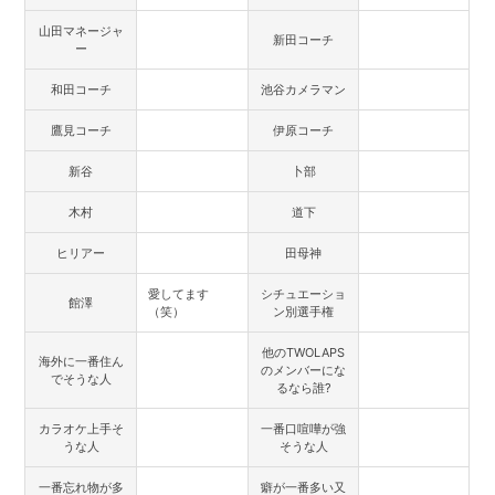
山田マネージャ
新田コーチ
ー
和田コーチ
池谷カメラマン
鷹見コーチ
伊原コーチ
新谷
卜部
木村
道下
ヒリアー
田母神
愛してます
シチュエーショ
館澤
（笑）
ン別選手権
他のTWOLAPS
海外に一番住ん
のメンバーにな
でそうな人
るなら誰?
カラオケ上手そ
一番口喧嘩が強
うな人
そうな人
一番忘れ物が多
癖が一番多い又