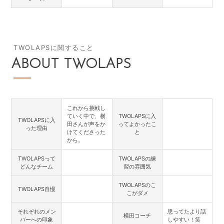
TWOLAPSに関すること
ABOUT TWOLAPS
これから挑戦し
ていく中で、横
TWOLAPSに入
TWOLAPSに入
田さんが声をか
ってよかったこ
った理由
けてくださった
と
から。
TWOLAPSって
TWOLAPSの練
どんなチーム
習の雰囲気
TWOLAPSのこ
TWOLAPS自慢
こがダメ
それぞれのメン
思ってたより話
横田コーチ
バーへの印象
しやすい！笑