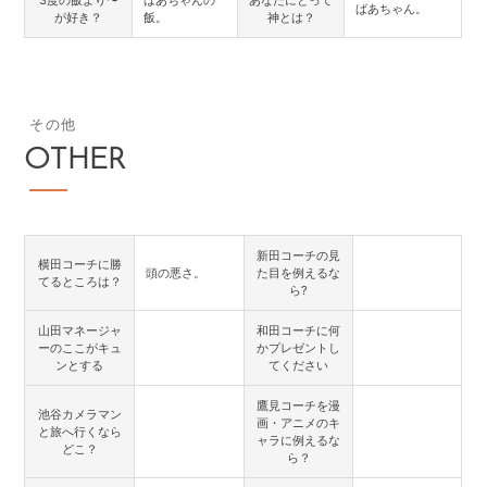
ばあちゃん。
が好き？
飯。
神とは？
その他
OTHER
新田コーチの見
横田コーチに勝
頭の悪さ。
た目を例えるな
てるところは？
ら?
山田マネージャ
和田コーチに何
ーのここがキュ
かプレゼントし
ンとする
てください
鷹見コーチを漫
池谷カメラマン
画・アニメのキ
と旅へ行くなら
ャラに例えるな
どこ？
ら？